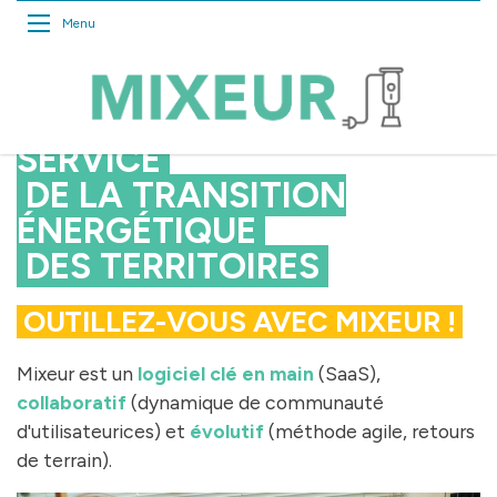
Menu
UN OUTIL WEB AU
SERVICE
DE LA TRANSITION
ÉNERGÉTIQUE
DES TERRITOIRES
OUTILLEZ-VOUS AVEC MIXEUR !
Mixeur est un
logiciel clé en main
(SaaS),
collaboratif
(dynamique de communauté
d'utilisateurices) et
évolutif
(méthode agile, retours
de terrain).